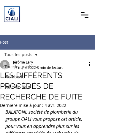
Post
Tous les posts
Jérôme Lery
Tous les posts
11 mars 2022
3 min de lecture
LES DIFFÉRENTS
Plomberie
PROCÉDÉS DE
Salle de bain
RECHERCHE DE FUITE
Dernière mise à jour :
4 avr. 2022
BALATONI, société de plomberie du 
groupe CIALI vous propose cet article, 
pour vous en apprendre plus sur les 