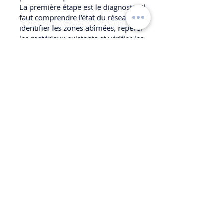
La première étape est le diagnostic. Il
faut comprendre l’état du réseau,
identifier les zones abîmées, repérer
les matériaux existants et vérifier les
contraintes d’accès. Selon la situation,
il peut être nécessaire de contrôler les
traces d’humidité, les points de fuite,
les évacuations, les raccords ou les
équipements raccordés.
La deuxième étape est la définition du
périmètre. Tous les réseaux ne
doivent pas toujours être remplacés. Il
peut être plus cohérent de reprendre
une portion précise, une colonne, une
évacuation, une alimentation ou un
ensemble lié à une pièce. À l’inverse,
une réparation trop limitée peut
devenir une fausse économie si
l’ensemble du réseau est fragilisé.
La troisième étape concerne le choix