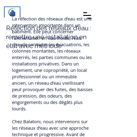
La réfection des réseaux d’eau est une
intervention importante dans un
Réfection des réseaux d’eau :
bâtiment. Elle peut concerner
remettre une installation en
l’alimentation en eau froide, l’eau
chaude sanitaire, les évacuations, les
état avec méthode
colonnes montantes, les réseaux
enterrés, les parties communes ou les
installations privatives. Dans un
logement, une copropriété, un local
professionnel ou un immeuble
ancien, un réseau d’eau vieillissant
peut provoquer des fuites, des baisses
de pression, des odeurs, des
engorgements ou des dégâts plus
lourds.
Chez Balatoni, nous intervenons sur
les réseaux d’eau avec une approche
technique et progressive. Avant de