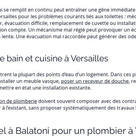
qui se remplit en continu peut entraîner une gêne immédia
ersailles pour les problèmes courants liés aux toilettes : m
oir, évacuation difficile, remplacement de cuvette ou install
écision compte. Un mécanisme mal réglé peut provoquer un 
on lente. Une évacuation mal raccordée peut générer des o
 bain et cuisine à Versailles
ntrent la plupart des points d’eau d’un logement. Dans ces p
nstaller un meuble vasque,
poser un receveur de douche
, r
ettre en état une installation existante.
on de plomberie
doivent souvent composer avec des contrai
r à l’existant, sans proposer systématiquement des travaux 
l à Balatoni pour un plombier à V