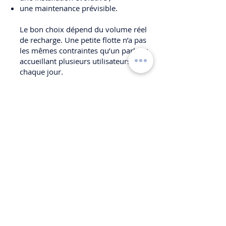
une maintenance prévisible.
Le bon choix dépend du volume réel
de recharge. Une petite flotte n’a pas
les mêmes contraintes qu’un parking
accueillant plusieurs utilisateurs
chaque jour.
Une expertise IRVE
indispensable
La qualification IRVE est un point clé
pour ce type d’intervention. Elle
atteste que l’entreprise est formée à
l’installation des infrastructures de
recharge pour véhicules électriques.
Balatoni est agréée QUALIFELEC IRVE
pour l’installation de bornes de
recharge de véhicules électriques.