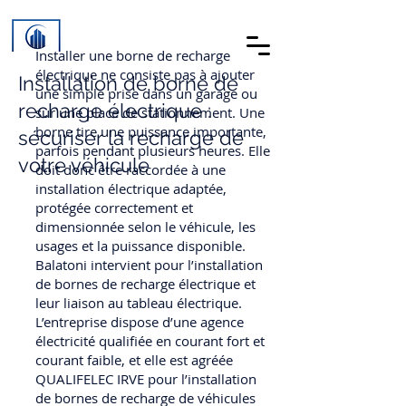
Installer une borne de recharge
électrique ne consiste pas à ajouter
Installation de borne de
une simple prise dans un garage ou
recharge électrique :
sur une place de stationnement. Une
borne tire une puissance importante,
sécuriser la recharge de
parfois pendant plusieurs heures. Elle
votre véhicule
doit donc être raccordée à une
installation électrique adaptée,
protégée correctement et
dimensionnée selon le véhicule, les
usages et la puissance disponible.
Balatoni intervient pour l’installation
de bornes de recharge électrique et
leur liaison au tableau électrique.
L’entreprise dispose d’une agence
électricité qualifiée en courant fort et
courant faible, et elle est agréée
QUALIFELEC IRVE pour l’installation
de bornes de recharge de véhicules