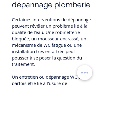
dépannage plomberie
Certaines interventions de dépannage
peuvent révéler un problème lié à la
qualité de l’eau. Une robinetterie
bloquée, un mousseur encrassé, un
mécanisme de WC fatigué ou une
installation très entartrée peut
pousser à se poser la question du
traitement.
Un entretien ou
dépannage WC
peut
parfois être lié à l’usure de
mécanismes exposés au calcaire. Une
installation WC récente peut aussi être
mieux protégée si l’eau est
correctement traitée. Le traitement
d’eau ne règle pas tous les problèmes,
mais il peut réduire certains
désagréments sur les équipements
sanitaires.