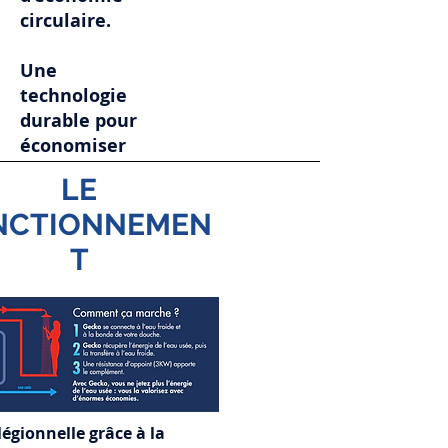
circulaire.
Une
technologie
durable pour
économiser
de l’eau et
LE
de l’énergie.
NCTIONNEMEN
T
légionnelle grâce à la