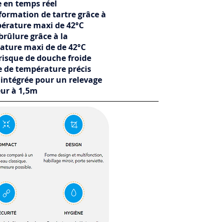
 en temps réel
formation de tartre grâce à
pérature maxi de 42°C
brûlure grâce à la
ature maxi de de 42°C
risque de douche froide
e de température précis
intégrée pour un relevage
eur à 1,5m